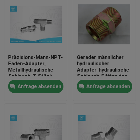
Präzisions-Mann-NPT-
Gerader männlicher
Faden-Adapter,
hydraulischer
Metallhydraulische
Adapter-hydraulische
Schlauch-T-Stück
Schlauch-Fitting des
Verbindungsstücke
Kohlenstoffstahl-NPT
Anfrage absenden
Anfrage absenden
Haus
Produkte
Über uns