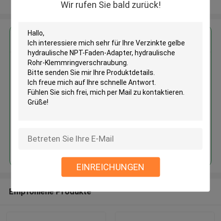
Sehen Sie mehr an
Wir rufen Sie bald zurück!
Erhalten Sie den besten Preis für
Verzinkte gelbe hydraulische
NPT-Faden-Adapter,
hydraulische Rohr-
Klemmringverschraubung
Fortsetzen
EINREICHUNGEN
Empfohlene Produkte