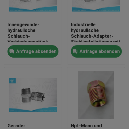
Fabrik-Ausflug
Innengewinde-
Industrielle
hydraulische
hydraulische
Qualitätskontrolle
Schlauch-
Schlauch-Adapter-
Verbindungsstück-
Stahlinstallationen mit
Installationen T-
NPT-Stempel-Faden
Anfrage absenden
Anfrage absenden
Treten Sie mit uns in Verbindung
STÜCK NPT mit
weißem verzinktem
Nachrichten
Fälle
Hydraulische Schlauch-Endpassstücke
Gerader
Npt-Mann und
hydraulische Schlauchzwingeninstallationen