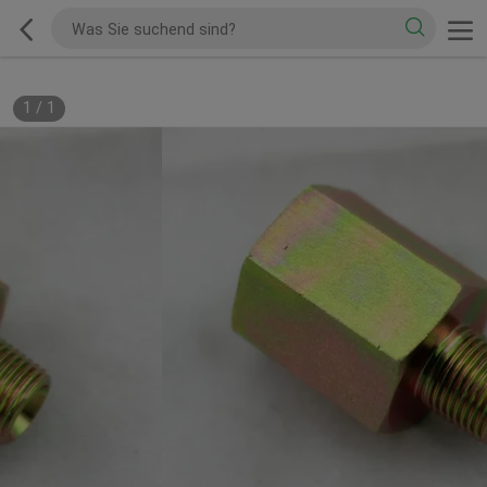
1
/
1