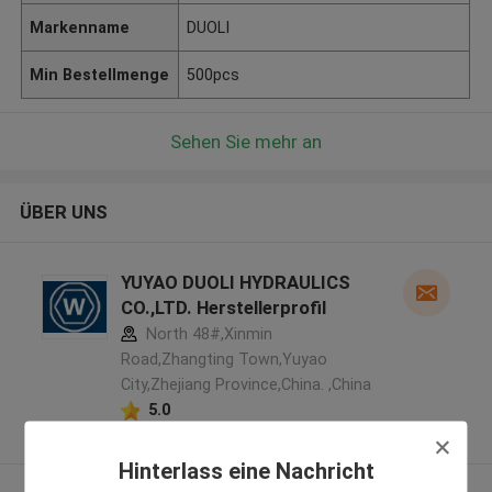
Markenname
DUOLI
Min Bestellmenge
500pcs
Sehen Sie mehr an
ÜBER UNS
YUYAO DUOLI HYDRAULICS
CO.,LTD. Herstellerprofil
North 48#,Xinmin
Road,Zhangting Town,Yuyao
City,Zhejiang Province,China. ,China
5.0
Überprüfter Lieferant
Hinterlass eine Nachricht