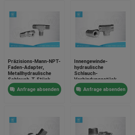
Präzisions-Mann-NPT-
Innengewinde-
Faden-Adapter,
hydraulische
Metallhydraulische
Schlauch-
Schlauch-T-Stück
Verbindungsstück-
Verbindungsstücke
Installationen T-
Anfrage absenden
Anfrage absenden
STÜCK NPT mit
Haus
weißem verzinktem
Produkte
Über uns