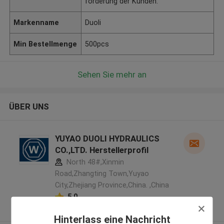
forderung der Kunden.
Markenname
Duoli
Min Bestellmenge
500pcs
Sehen Sie mehr an
ÜBER UNS
YUYAO DUOLI HYDRAULICS
CO.,LTD. Herstellerprofil
North 48#,Xinmin
Road,Zhangting Town,Yuyao
City,Zhejiang Province,China. ,China
5.0
Überprüfter Lieferant
Hinterlass eine Nachricht