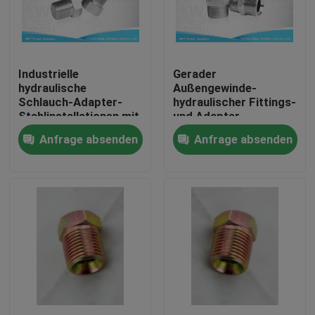
Fabrik-Ausflug
Industrielle
Gerader
Qualitätskontrolle
hydraulische
Außengewinde-
Schlauch-Adapter-
hydraulischer Fittings-
Stahlinstallationen mit
und Adapter-
Treten Sie mit uns in Verbindung
NPT-Stempel-Faden
nationaler Standard
Anfrage absenden
Anfrage absenden
NPT
Nachrichten
Fälle
Hydraulische Schlauch-Endpassstücke
hydraulische Schlauchzwingeninstallationen