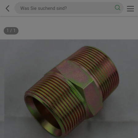
1
/
1