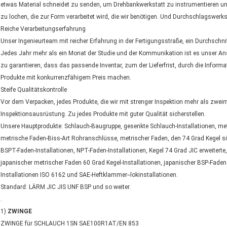
etwas Material schneidet zu senden, um Drehbankwerkstatt zu instrumentieren un
zu lochen, die zur Form verarbeitet wird, die wir benötigen. Und Durchschlagswer
Reiche Verarbeitungserfahrung
Unser Ingenieurteam mit reicher Erfahrung in der Fertigungsstraße, ein Durchschni
Jedes Jahr mehr als ein Monat der Studie und der Kommunikation ist es unser 
zu garantieren, dass das passende Inventar, zum der Lieferfrist, durch die Inform
Produkte mit konkurrenzfähigem Preis machen.
Steife Qualitätskontrolle
Vor dem Verpacken, jedes Produkte, die wir mit strenger Inspektion mehr als zwei
Inspektionsausrüstung. Zu jedes Produkte mit guter Qualität sicherstellen.
Unsere Hauptprodukte: Schlauch-Baugruppe, gesenkte Schlauch-Installationen, metr
metrische Faden-Biss-Art Rohranschlüsse, metrischer Faden, den 74 Grad Kegel s
BSPT-Faden-Installationen, NPT-Faden-Installationen, Kegel 74 Grad JIC erweiterte
japanischer metrischer Faden 60 Grad Kegel-Installationen, japanischer BSP-Faden 
Installationen ISO 6162 und SAE-Heftklammer--lokinstallationen.
Standard: LÄRM JIC JIS UNF BSP und so weiter.
.
1)
ZWINGE
ZWINGE für SCHLAUCH 1SN SAE100R1AT/EN 853