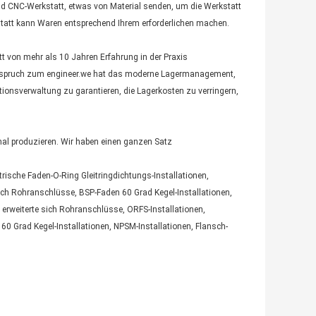
d CNC-Werkstatt, etwas von Material senden, um die Werkstatt
kstatt kann Waren entsprechend Ihrem erforderlichen machen.
tt von mehr als 10 Jahren Erfahrung in der Praxis
Anspruch zum engineer.we hat das moderne Lagermanagement,
ationsverwaltung zu garantieren, die Lagerkosten zu verringern,
mal produzieren. Wir haben einen ganzen Satz
ische Faden-O-Ring Gleitringdichtungs-Installationen,
ich Rohranschlüsse, BSP-Faden 60 Grad Kegel-Installationen,
, erweiterte sich Rohranschlüsse, ORFS-Installationen,
60 Grad Kegel-Installationen, NPSM-Installationen, Flansch-