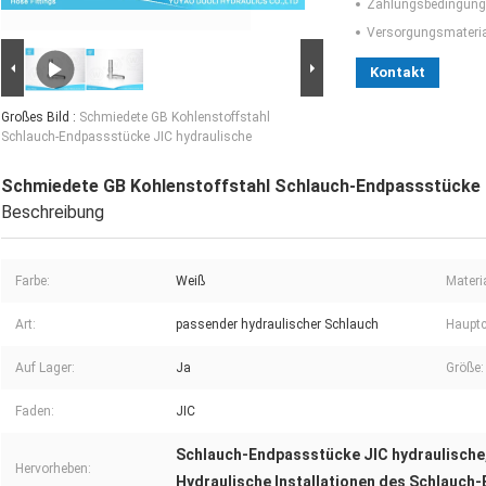
Zahlungsbedingung
Versorgungsmaterial
Kontakt
Großes Bild :
Schmiedete GB Kohlenstoffstahl
Schlauch-Endpassstücke JIC hydraulische
Schmiedete GB Kohlenstoffstahl Schlauch-Endpassstücke 
Beschreibung
Farbe:
Weiß
Materia
Art:
passender hydraulischer Schlauch
Hauptc
Auf Lager:
Ja
Größe:
Faden:
JIC
Schlauch-Endpassstücke JIC hydraulische
Hervorheben:
Hydraulische Installationen des Schlauch