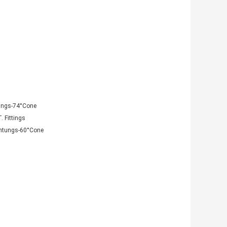
tungs-74°Cone
 Fittings
ichtungs-60°Cone