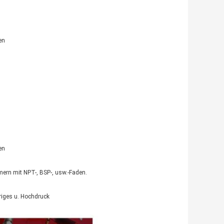
en
en
ern mit NPT-, BSP-, usw.-Faden.
driges u. Hochdruck