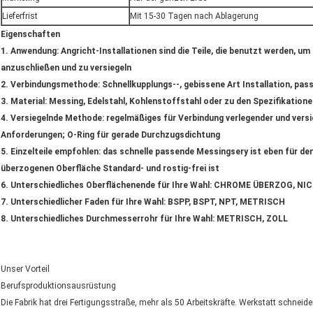
Lieferfrist
Mit 15-30 Tagen nach Ablagerung
Eigenschaften
1. Anwendung: Angricht-Installationen sind die Teile, die benutzt werden, um
anzuschließen und zu versiegeln
2. Verbindungsmethode: Schnellkupplungs--, gebissene Art Installation, pas
3. Material: Messing, Edelstahl, Kohlenstoffstahl oder zu den Spezifikation
4. Versiegelnde Methode: regelmäßiges für Verbindung verlegender und versie
Anforderungen; O-Ring für gerade Durchzugsdichtung
5. Einzelteile empfohlen: das schnelle passende Messingsery ist eben für de
überzogenen Oberfläche Standard- und rostig-frei ist
6. Unterschiedliches Oberflächenende für Ihre Wahl: CHROME ÜBERZOG, 
7. Unterschiedlicher Faden für Ihre Wahl: BSPP, BSPT, NPT, METRISCH
8. Unterschiedliches Durchmesserrohr für Ihre Wahl: METRISCH, ZOLL
Unser Vorteil
Berufsproduktionsausrüstung
Die Fabrik hat drei Fertigungsstraße, mehr als 50 Arbeitskräfte. Werkstatt schneid