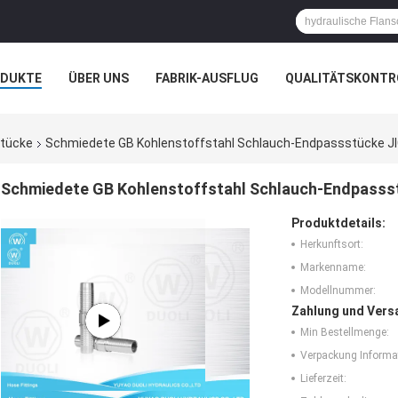
ODUKTE
ÜBER UNS
FABRIK-AUSFLUG
QUALITÄTSKONTR
N
FÄLLE
stücke
Schmiedete GB Kohlenstoffstahl Schlauch-Endpassstücke JI
Schmiedete GB Kohlenstoffstahl Schlauch-Endpassst
Produktdetails:
Herkunftsort:
Markenname:
Modellnummer:
Zahlung und Vers
Min Bestellmenge:
Verpackung Informa
Lieferzeit: