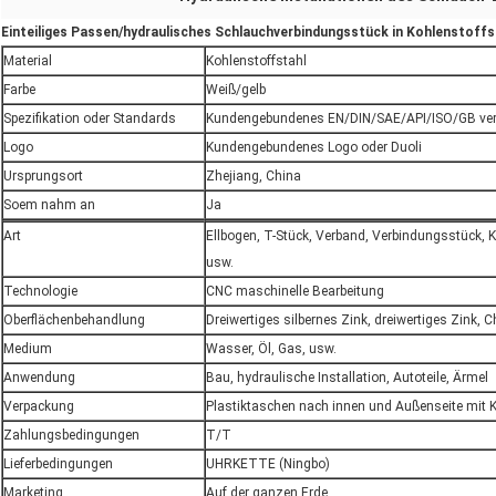
Einteiliges Passen/hydraulisches Schlauchverbindungsstück in Kohlenstoffs
Material
Kohlenstoffstahl
Farbe
Weiß/gelb
Spezifikation oder Standards
Kundengebundenes EN/DIN/SAE/API/ISO/GB ver
Logo
Kundengebundenes Logo oder Duoli
Ursprungsort
Zhejiang, China
Soem nahm an
Ja
Art
Ellbogen, T-Stück, Verband, Verbindungsstück, K
usw.
Technologie
CNC maschinelle Bearbeitung
Oberflächenbehandlung
Dreiwertiges silbernes Zink, dreiwertiges Zink, 
Medium
Wasser, Öl, Gas, usw.
Anwendung
Bau, hydraulische Installation, Autoteile, Ärmel
Verpackung
Plastiktaschen nach innen und Außenseite mit 
Zahlungsbedingungen
T/T
Lieferbedingungen
UHRKETTE (Ningbo)
Marketing
Auf der ganzen Erde