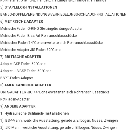
Npt-Installationen SAE Flange L.T. Fittings SAE Flange H.T. Fittings
5)
STAPLELOK-INSTALLATIONEN
BANJO-DOPPELVERBINDUNGS-VERRIEGELUNGS-SCHLAUCH-INSTALLATIONEN
6)
METRISCHE ADAPTER
Metrische Faden O-RING Gleitringdichtungs-Adapter
Metrische Faden-Biss-Art Rohranschlussstücke
Metrischer Faden 74°Cone erweiterte sich Rohranschlussstücke
Metrische Adapter JIS Faden-60°Cone
7)
BRITISCHE ADAPTER
Adapter BSP-Faden-60°Cone
Adapter JIS BSP Faden-60°Cone
BSPT-Faden-Adapter
8)
AMERIKANISCHE ADAPTER
ORFS-ADAPTER JIC 74°Cone erweiterten sich Rohranschlussstücke
Npt-Faden-Adapter
9)
ANDERE ADAPTER
1. Hydraulische Schlauch-Installationen
:
1). BSP-Mann, weibliche Ausstattung, gerade u. Ellbogen, Nüsse, Zwingen
2). JIC-Mann, weibliche Ausstattung, gerade u. Ellbogen, Nüsse, Zwingen