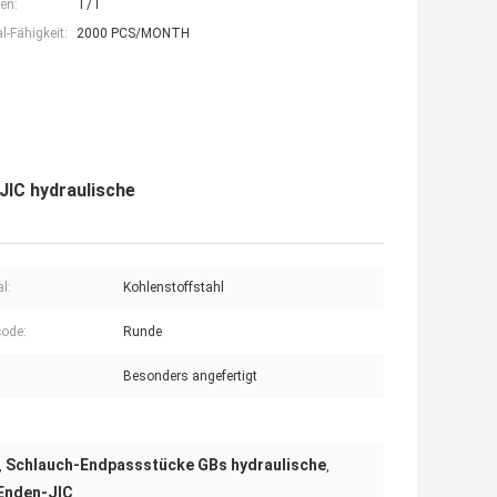
en:
T/T
-Fähigkeit:
2000 PCS/MONTH
JIC hydraulische
l:
Kohlenstoffstahl
ode:
Runde
Besonders angefertigt
Schlauch-Endpassstücke GBs hydraulische
,
,
-Enden-JIC