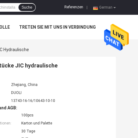
Referenzen
Suche
|
German
OLLE
TRETEN SIE MIT UNS IN VERBINDUNG
C Hydraulische
ücke JIC hydraulische
Zhejiang, China
DUOLI
13743-16-16/10643-10-10
and AGB:
100pcs
tionen:
Karton und Palette
30 Tage