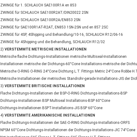
ZWINGE für 1. SCHLAUCH SAE100R1A en 853
ZWINGE für SCHLAUCH SAE100R2AT/DIN20022 2SN
ZWINGE für SCHLAUCH SAE100R2A/EN853 2SN
ZWINGE für SAE100R1AT-R2AT, EN853 1SN-2SN und en 857 2SC
ZWINGE für 4SP, 4Shipping und Behandlung/10-16, SCHLAUCH R12/06-16
ZWINGE für 4Shipping und die Behandlung, SCHLAUCH R12/32
2)
VERSTEMMTE METRISCHE INSTALLATIONEN
Metrische flache Dichtungs-Installationen metrische Multiseal-Installationen
Installationen metrische der Dichtungs-60°Cone Installations-metrische der Dich
Metrische O-RING O-RING 24°Cone Dichtung L.T. Fittings Metric 24°Cone Robbe H.T.
Metrische Installationen der metrisches Standrohr-gerade Installations-JIS der D
3)
VERSTEMMTE BRITISCHE INSTALLATIONEN
Flache Dichtungs-Installationen der BSP-O-RING Dichtungs-Installations-BSP
Dichtungs-Installationen BSP Multiseal Installations-BSP 60°Cone
Dichtungs-Installationen BSPT-Installations-JIS BSP 60°Cone
4)
VERSTEMMTE AMERIKANISCHE INSTALLATIONEN
Flache Dichtungs-Installationen der SAE-O-RING Dichtungs-Installations-ORFS
NPSM 60°Cone Dichtungs-Installationen der Dichtungs-Installations-JIC 74°Cone