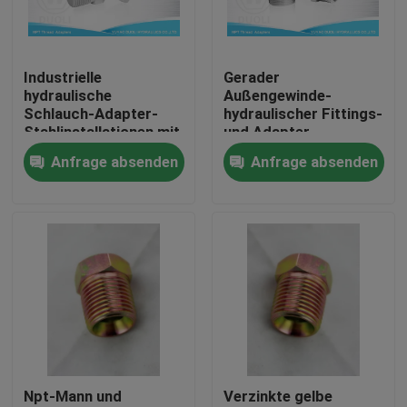
Fabrik-Ausflug
Industrielle
Gerader
hydraulische
Außengewinde-
Qualitätskontrolle
Schlauch-Adapter-
hydraulischer Fittings-
Stahlinstallationen mit
und Adapter-
NPT-Stempel-Faden
nationaler Standard
Anfrage absenden
Anfrage absenden
Treten Sie mit uns in Verbindung
NPT
Nachrichten
Fälle
Hydraulische Schlauch-Endpassstücke
Npt-Mann und
Verzinkte gelbe
hydraulische Schlauchzwingeninstallationen