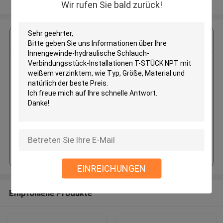
Sehen Sie mehr an
Wir rufen Sie bald zurück!
Erhalten Sie den besten Preis für
Innengewinde-hydraulische
Schlauch-Verbindungsstück-
Installationen T-STÜCK NPT mit
weißem verzinktem
Fortsetzen
EINREICHUNGEN
Empfohlene Produkte