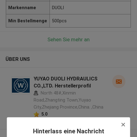
Markenname
DUOLI
Min Bestellmenge
500pcs
Sehen Sie mehr an
ÜBER UNS
YUYAO DUOLI HYDRAULICS
CO.,LTD. Herstellerprofil
North 48#,Xinmin
Road,Zhangting Town,Yuyao
City,Zhejiang Province,China. ,China
5.0
Überprüfter Lieferant
Hinterlass eine Nachricht