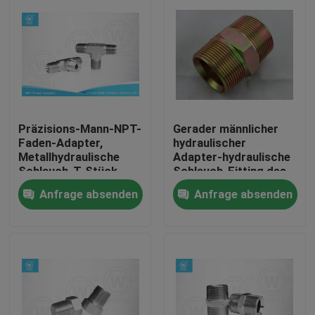
Präzisions-Mann-NPT-
Gerader männlicher
Faden-Adapter,
hydraulischer
Metallhydraulische
Adapter-hydraulische
Schlauch-T-Stück
Schlauch-Fitting des
Verbindungsstücke
Kohlenstoffstahl-NPT
Anfrage absenden
Anfrage absenden
Haus
Produkte
Über uns