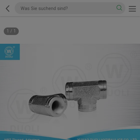
1
/
1