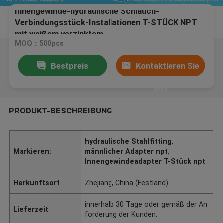
Innengewinde-hydraulische Schlauch-
Verbindungsstück-Installationen T-STÜCK NPT
mit weißem verzinktem
MOQ：500pcs
Bestpreis
Kontaktieren Sie
uns
PRODUKT-BESCHREIBUNG
hydraulische Stahlfitting
,
Markieren:
männlicher Adapter npt
,
Innengewindeadapter T-Stück npt
Herkunftsort
Zhejiang, China (Festland)
innerhalb 30 Tage oder gemäß der An
Lieferzeit
forderung der Kunden.