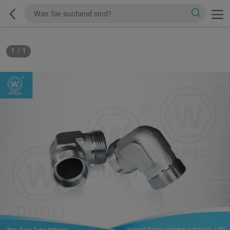
1
/
1