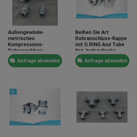
Fabrik-Ausflug
Außengewinde-
Beißen Sie Art
Qualitätskontrolle
metrisches
Rohranschluss-Kappe
Kompressions-
mit O RING And Tube
Rohranschluss-
Nut, hydraulische
Treten Sie mit uns in Verbindung
Verbindungsstück L
Hochdruckinstallationen
Anfrage absenden
Anfrage absenden
Reihe Eaton 1C 24
Grad
Nachrichten
Fälle
Hydraulische Schlauch-Endpassstücke
hydraulische Schlauchzwingeninstallationen