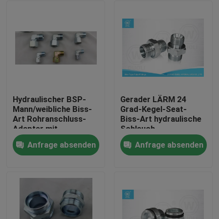
Hydraulischer BSP-
Gerader LÄRM 24
Mann/weibliche Biss-
Grad-Kegel-Seat-
Art Rohranschluss-
Biss-Art hydraulische
Adapter mit
Schlauch-
sichernder Dichtung
Verbindungsstück-
Anfrage absenden
Anfrage absenden
Installationen
Haus
Produkte
Über uns