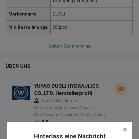
forderung der Kunden.
Markenname
DUOLI
Min Bestellmenge
200pcs
Sehen Sie mehr an
ÜBER UNS
YUYAO DUOLI HYDRAULICS
CO.,LTD. Herstellerprofil
North 48#,Xinmin
Road,Zhangting Town,Yuyao
City,Zhejiang Province,China. ,China
5.0
Überprüfter Lieferant
Hinterlass eine Nachricht