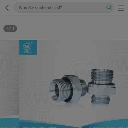
1
/
1