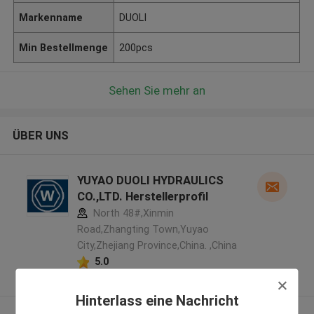
Markenname
DUOLI
Min Bestellmenge
200pcs
Sehen Sie mehr an
ÜBER UNS
YUYAO DUOLI HYDRAULICS
CO.,LTD. Herstellerprofil
North 48#,Xinmin
Road,Zhangting Town,Yuyao
City,Zhejiang Province,China. ,China
5.0
Überprüfter Lieferant
Hinterlass eine Nachricht