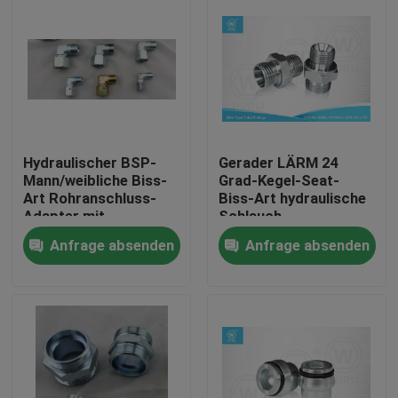
Hydraulischer BSP-
Gerader LÄRM 24
Mann/weibliche Biss-
Grad-Kegel-Seat-
Art Rohranschluss-
Biss-Art hydraulische
Adapter mit
Schlauch-
sichernder Dichtung
Verbindungsstück-
Anfrage absenden
Anfrage absenden
Installationen
Haus
Produkte
Über uns