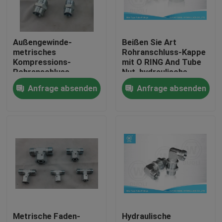
Fabrik-Ausflug
Außengewinde-
Beißen Sie Art
metrisches
Rohranschluss-Kappe
Qualitätskontrolle
Kompressions-
mit O RING And Tube
Rohranschluss-
Nut, hydraulische
Verbindungsstück L
Hochdruckinstallationen
Anfrage absenden
Anfrage absenden
Treten Sie mit uns in Verbindung
Reihe Eaton 1C 24
Grad
Nachrichten
Fälle
Hydraulische Schlauch-Endpassstücke
Metrische Faden-
Hydraulische
hydraulische Schlauchzwingeninstallationen