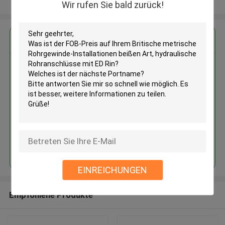
Sehen Sie mehr an
Wir rufen Sie bald zurück!
Erhalten Sie den besten Preis für
Britische metrische
Rohrgewinde-Installationen
beißen Art, hydraulische
Rohranschlüsse mit ED Rin
Fortsetzen
EINREICHUNGEN
Empfohlene Produkte