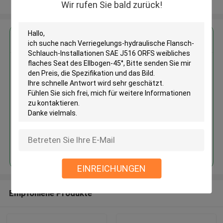
Sehen Sie mehr an
Wir rufen Sie bald zurück!
Erhalten Sie den besten Preis für
Verriegelungs-hydraulische
Flansch-Schlauch-Installationen
SAE J516 ORFS weibliches
flaches Seat des Ellbogen-45°
Fortsetzen
EINREICHUNGEN
Empfohlene Produkte