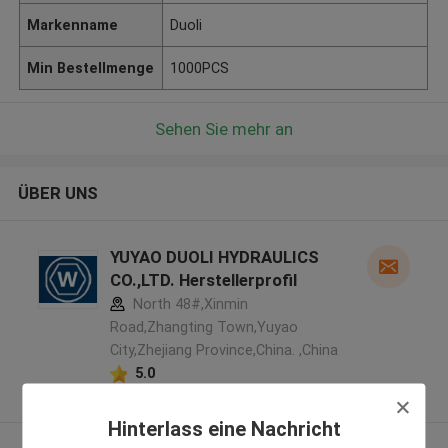
Markenname
Duoli
Min Bestellmenge
1000PCS
Sehen Sie mehr an
ÜBER UNS
YUYAO DUOLI HYDRAULICS
CO.,LTD. Herstellerprofil
North 48#,Xinmin
Road,Zhangting Town,Yuyao
City,Zhejiang Province,China. ,China
5.0
Überprüfter Lieferant
Hinterlass eine Nachricht