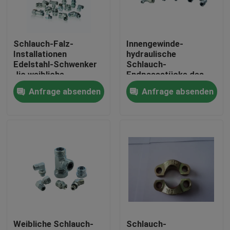
Fabrik-Ausflug
Schlauch-Falz-
Innengewinde-
Installationen
hydraulische
Qualitätskontrolle
Edelstahl-Schwenker
Schlauch-
Jic weibliche
Endpassstücke des
hydraulische
Kohlenstoffstahl-Orfs
Anfrage absenden
Anfrage absenden
Treten Sie mit uns in Verbindung
Nachrichten
Fälle
Hydraulische Schlauch-Endpassstücke
Weibliche Schlauch-
Schlauch-
hydraulische Schlauchzwingeninstallationen