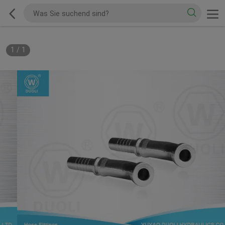
1
/
1