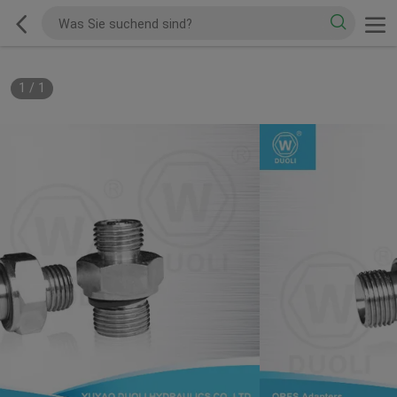
1
/
1