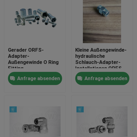
Gerader ORFS-
Kleine Außengewinde-
Adapter-
hydraulische
Außengewinde O Ring
Schlauch-Adapter-
Fitting
Installationen ORFS
für niedriges u.
Anfrage absenden
Anfrage absenden
Hochdruck
Haus
Produkte
Über uns