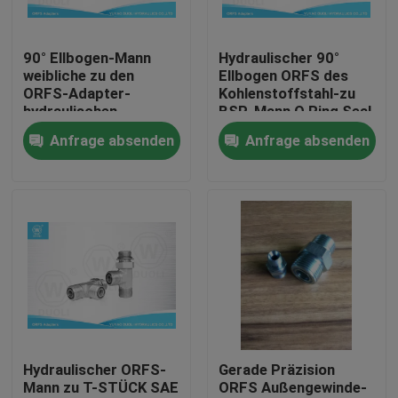
Fabrik-Ausflug
90° Ellbogen-Mann
Hydraulischer 90°
weibliche zu den
Ellbogen ORFS des
ORFS-Adapter-
Kohlenstoffstahl-zu
Qualitätskontrolle
hydraulischen
BSP-Mann O Ring Seal
Installationen mit
Fittings
Anfrage absenden
Anfrage absenden
weißem verzinktem
Treten Sie mit uns in Verbindung
Nachrichten
Fälle
Hydraulische Schlauch-Endpassstücke
Hydraulischer ORFS-
Gerade Präzision
Mann zu T-STÜCK SAE
ORFS Außengewinde-
hydraulische Schlauchzwingeninstallationen