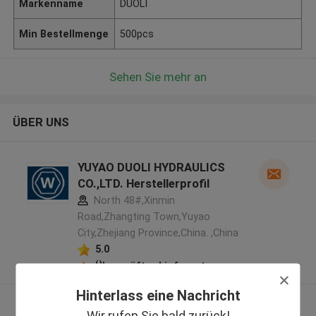
Markenname
DUOLI
Min Bestellmenge
500pcs
Sehen Sie mehr an
ÜBER UNS
YUYAO DUOLI HYDRAULICS
CO.,LTD. Herstellerprofil
North 48#,Xinmin
Road,Zhangting Town,Yuyao
City,Zhejiang Province,China. ,China
5.0
Überprüfter Lieferant
Hinterlass eine Nachricht
Sehen Sie mehr an
Wir rufen Sie bald zurück!