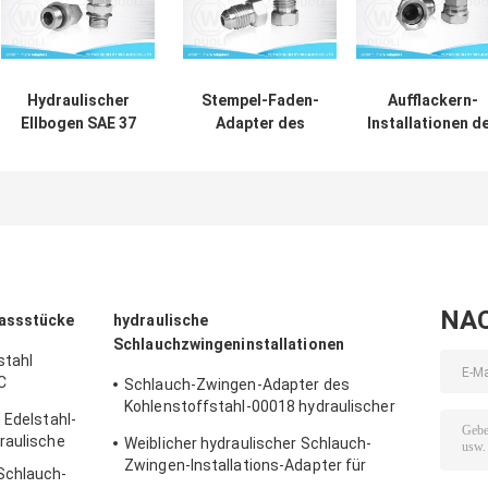
Hydraulischer
Stempel-Faden-
Aufflackern-
Ellbogen SAE 37
Adapter des
Installationen d
Grad-
Kohlenstoffstahl-
Kohlenstoffstah
Aufflackern-
JIC, hydraulische
SAE 90° des
Installationen mit
Schlauch-
Ellbogen-JIC, 3
O Ring Adjustable
Verbindungsstück-
Grad erweitert
Lock Nut
Installationen
Rohranschlüss
NA
passstücke
hydraulische
Schlauchzwingeninstallationen
stahl
C
Schlauch-Zwingen-Adapter des
Kohlenstoffstahl-00018 hydraulischer
 Edelstahl-
für Schlauch SAE100 R7 durch CNC-
raulische
Weiblicher hydraulischer Schlauch-
Maschine
Zwingen-Installations-Adapter für
Schlauch-
Multispiral-Schlauch R9-R9R