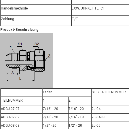
Handelsmethode
EXW, UHRKETTE, CIF
Zahlung
T/T
Produkt-Beschreibung
Faden
SIEGER-TEILNUMMER.
TEILNUMMER.
1
2
ADGJ-07-07
7/16" - 20
7/16" - 20
2J-04
ADGJ-07-09
7/16" - 20
9/16" - 18
2J-04-06
ADGJ-08-08
1/2“ - 20
1/2“ - 20
2J-05