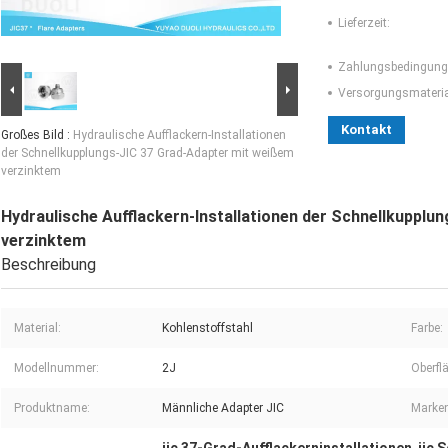
Lieferzeit:
Zahlungsbedingung
Versorgungsmaterial
Kontakt
Großes Bild :
Hydraulische Aufflackern-Installationen
der Schnellkupplungs-JIC 37 Grad-Adapter mit weißem
verzinktem
Hydraulische Aufflackern-Installationen der Schnellkupplu
verzinktem
Beschreibung
Material:
Kohlenstoffstahl
Farbe:
Modellnummer:
2J
Oberfl
Produktname:
Männliche Adapter JIC
Marke