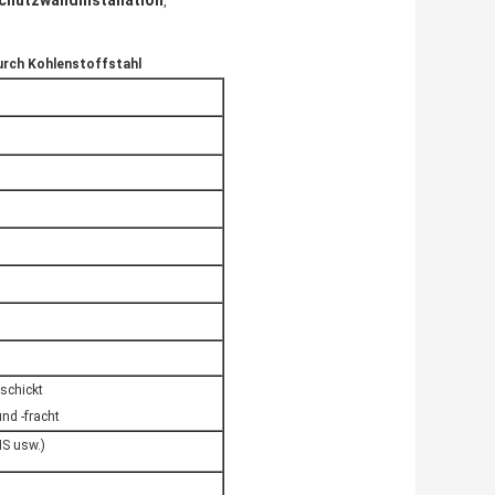
Schutzwandinstallation
,
durch Kohlenstoffstahl
eschickt
nd -fracht
MS usw.)