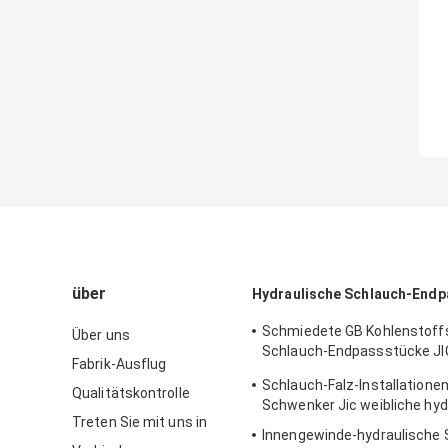
über
Hydraulische Schlauch-End
Schmiedete GB Kohlenstoff
Über uns
Schlauch-Endpassstücke JI
Fabrik-Ausflug
hydraulische
Schlauch-Falz-Installationen
Qualitätskontrolle
Schwenker Jic weibliche hyd
Treten Sie mit uns in
Innengewinde-hydraulische 