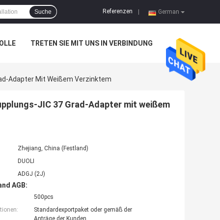
Referenzen
Suche
|
German
OLLE
TRETEN SIE MIT UNS IN VERBINDUNG
Grad-Adapter Mit Weißem Verzinktem
kupplungs-JIC 37 Grad-Adapter mit weißem
Zhejiang, China (Festland)
DUOLI
ADGJ (2J)
and AGB:
500pcs
tionen:
Standardexportpaket oder gemäß der
Anträge der Kunden.