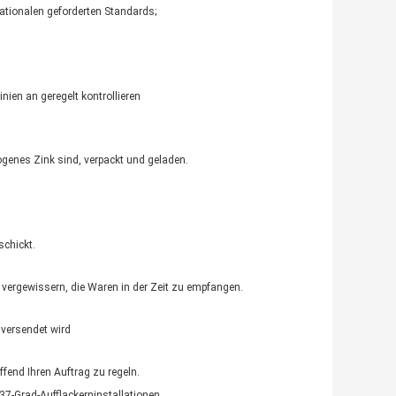
nationalen geforderten Standards;
nien an geregelt kontrollieren
zogenes Zink sind, verpackt und geladen.
chickt.
u vergewissern, die Waren in der Zeit zu empfangen.
 versendet wird
fend Ihren Auftrag zu regeln.
 37-Grad-Aufflackerninstallationen