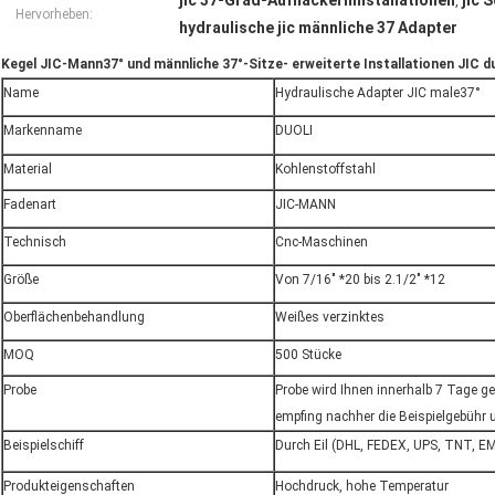
jic 37-Grad-Aufflackerninstallationen
jic 
,
Hervorheben:
hydraulische jic männliche 37 Adapter
Kegel JIC-Mann37° und männliche 37°-Sitze- erweiterte Installationen JIC 
Name
Hydraulische Adapter JIC male37°
Markenname
DUOLI
Material
Kohlenstoffstahl
Fadenart
JIC-MANN
Technisch
Cnc-Maschinen
Größe
Von 7/16" *20 bis 2.1/2" *12
Oberflächenbehandlung
Weißes verzinktes
MOQ
500 Stücke
Probe
Probe wird Ihnen innerhalb 7 Tage g
empfing nachher die Beispielgebühr u
Beispielschiff
Durch Eil (DHL, FEDEX, UPS, TNT, E
Produkteigenschaften
Hochdruck, hohe Temperatur