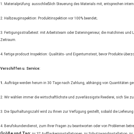
1. Materialprüfung: ausschließlich Steuerung des Materials mit, entsprechen inter
2. Halbzeuginspektion: Produktinspektion vor 100% beendet;
3. Fertigungsstraßetest: mit Arbeitsteam oder Dateningenieur, die matchines und Li
Zeitraum.
4. fertige prodcuct Inspektion: Qualitäts- und Eigentumstest, bevor Produkte über
Verschiffen u. Service:
1.
Aufträge werden herum in 30 Tage nach Zahlung, abhängig von Quantitäten ges
2. Wir wählen immer die wirtschaftlichste und zuverlässigste Reederei, sich Sie z
3. Die Spurhaltungszahl wird zu Ihnen zur Verfügung gestellt, sobald die Lieferung
4. Berufskundendienst, zum Ihrer Fragen zu beantworten oder von Problemen betref
,
,
Größe und Tag:
jic 37 Aufflackerninstallationen
jic Schutzwandinstallation
jic