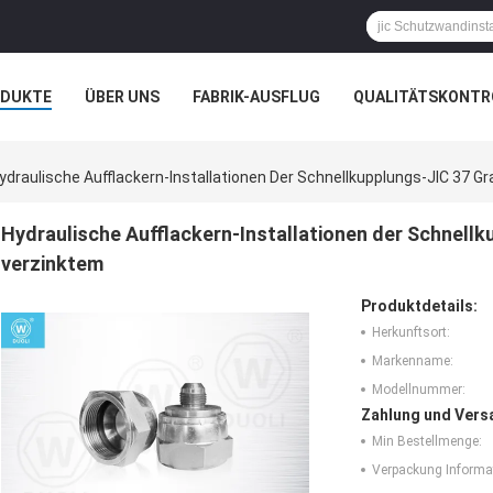
ODUKTE
ÜBER UNS
FABRIK-AUSFLUG
QUALITÄTSKONTR
N
FÄLLE
ydraulische Aufflackern-Installationen Der Schnellkupplungs-JIC 37 
Hydraulische Aufflackern-Installationen der Schnell
verzinktem
Produktdetails:
Herkunftsort:
Markenname:
Modellnummer:
Zahlung und Vers
Min Bestellmenge:
Verpackung Informa