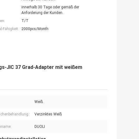
innerhalb 30 Tage oder gemäß der
Anforderung der Kunden.
en:
T/T
-Fähigkeit:
2000pcs/Month
ngs-JIC 37 Grad-Adapter mit weißem
Weiß
ächenbehandlung::
Verzinktes Weiß
nname:
DUOLI