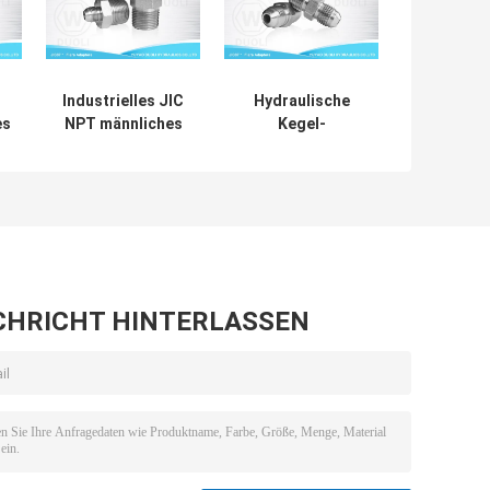
Industrielles JIC
Hydraulische
es
NPT männliches
Kegel-
l-
hydraulisches
Aufflackern-
Adapter-
Installationen
7
Kohlenstoffstahl-
JIC-Mann37°,
e
Material der
hydraulische
e
Aufflackern-
Schlauch-
Installations-37°
Adapter-
Installationen
CHRICHT HINTERLASSEN