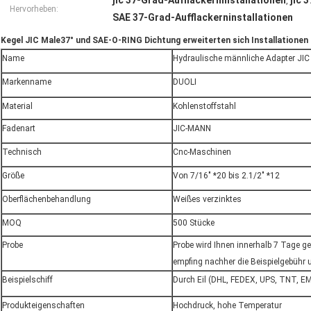
jic 37-Grad-Aufflackerninstallationen
jic 
,
Hervorheben:
SAE 37-Grad-Aufflackerninstallationen
Kegel JIC Male37° und SAE-O-RING Dichtung erweiterten sich Installationen
Name
Hydraulische männliche Adapter JIC
Markenname
DUOLI
Material
Kohlenstoffstahl
Fadenart
JIC-MANN
Technisch
Cnc-Maschinen
Größe
Von 7/16" *20 bis 2.1/2" *12
Oberflächenbehandlung
Weißes verzinktes
MOQ
500 Stücke
Probe
Probe wird Ihnen innerhalb 7 Tage g
empfing nachher die Beispielgebühr u
Beispielschiff
Durch Eil (DHL, FEDEX, UPS, TNT, E
Produkteigenschaften
Hochdruck, hohe Temperatur