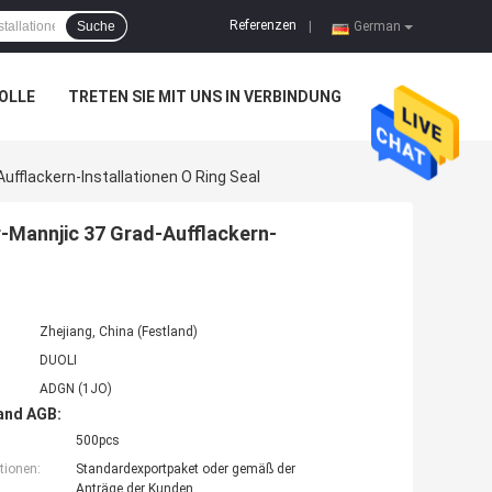
Referenzen
Suche
|
German
OLLE
TRETEN SIE MIT UNS IN VERBINDUNG
ufflackern-Installationen O Ring Seal
r-Mannjic 37 Grad-Aufflackern-
Zhejiang, China (Festland)
DUOLI
ADGN (1JO)
and AGB:
500pcs
tionen:
Standardexportpaket oder gemäß der
Anträge der Kunden.