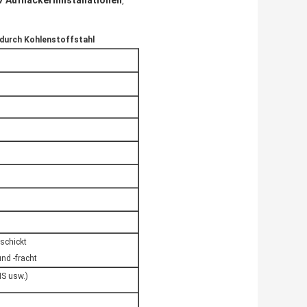
37 Aufflackerninstallationen
,
 durch Kohlenstoffstahl
eschickt
nd -fracht
MS usw.)