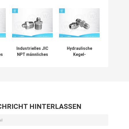
Industrielles JIC
Hydraulische
es
NPT männliches
Kegel-
l-
hydraulisches
Aufflackern-
Adapter-
Installationen
7
Kohlenstoffstahl-
JIC-Mann37°,
e
Material der
hydraulische
e
Aufflackern-
Schlauch-
Installations-37°
Adapter-
Installationen
CHRICHT HINTERLASSEN