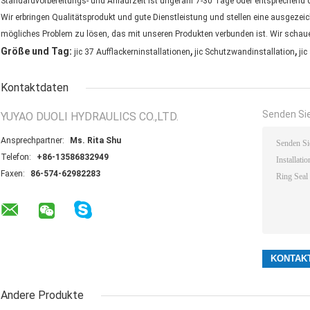
Standardvorbereitungs- und Anlaufzeit ist ungefähr 7-30 Tage oder entsprechend 
Wir erbringen Qualitätsprodukt und gute Dienstleistung und stellen eine ausgezei
mögliches Problem zu lösen, das mit unseren Produkten verbunden ist. Wir schaue
,
,
Größe und Tag:
jic 37 Aufflackerninstallationen
jic Schutzwandinstallation
jic
Kontaktdaten
Senden Sie
YUYAO DUOLI HYDRAULICS CO.,LTD.
Ansprechpartner:
Ms. Rita Shu
Telefon:
+86-13586832949
Faxen:
86-574-62982283
Andere Produkte