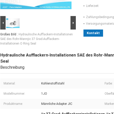
Lieferzeit:
Zahlungsbedingung
Versorgungsmaterial
Kontakt
Großes Bild :
Hydraulische Aufflackern-Installationen
SAE des Rohr-Mannjic 37 Grad-Aufflackern-
Installationen O Ring Seal
Hydraulische Aufflackern-Installationen SAE des Rohr-Mannj
Seal
Beschreibung
Material:
Kohlenstoffstahl
Farbe:
Modellnummer:
1JO
Oberfl
Produktname:
Männliche Adapter JIC
Marke