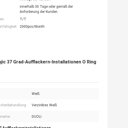
innerhalb 30 Tage oder gemäß der
Anforderung der Kunden.
en:
T/T
-Fähigkeit:
2000pcs/Month
ic 37 Grad-Aufflackern-Installationen O Ring
Weiß
ächenbehandlung::
Verzinktes Weiß
nname:
DUOLI