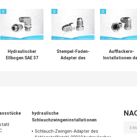
Hydraulischer
Stempel-Faden-
Aufflackern-
Ellbogen SAE 37
Adapter des
Installationen d
Grad-
Kohlenstoffstahl-
Kohlenstoffstah
Aufflackern-
JIC, hydraulische
SAE 90° des
Installationen mit
Schlauch-
Ellbogen-JIC, 3
O Ring Adjustable
Verbindungsstück-
Grad erweitert
Lock Nut
Installationen
Rohranschlüss
NA
passstücke
hydraulische
Schlauchzwingeninstallationen
stahl
C
Schlauch-Zwingen-Adapter des