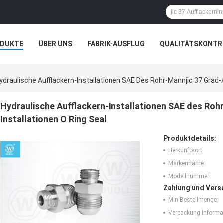
ODUKTE
ÜBER UNS
FABRIK-AUSFLUG
QUALITÄTSKONTR
N
FÄLLE
ydraulische Aufflackern-Installationen SAE Des Rohr-Mannjic 37 Grad-A
Hydraulische Aufflackern-Installationen SAE des Roh
Installationen O Ring Seal
Produktdetails:
Herkunftsort:
Markenname:
Modellnummer:
Zahlung und Vers
Min Bestellmenge:
Verpackung Informa