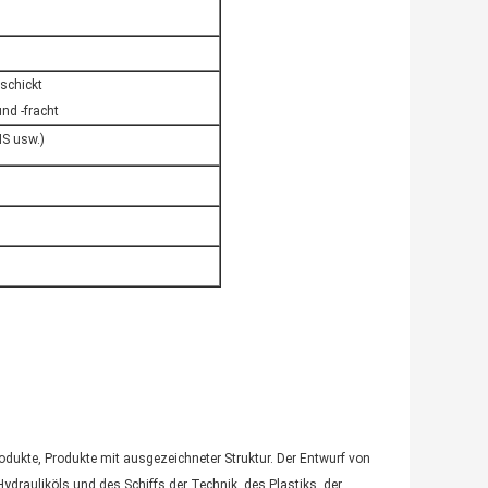
eschickt
nd -fracht
MS usw.)
odukte, Produkte mit ausgezeichneter Struktur. Der Entwurf von
ydrauliköls und des Schiffs der Technik, des Plastiks, der