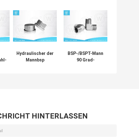
Hydraulischer der
BSP-/BSPT-Mann
hl-
Mannbsp
90 Grad-
PT
Dichtungs-
Ellbogen-
-
Höhlen-Hexen-
hydraulischer
ück
Stecker-Faden-
Aufflackern-
Adapter
Installations-
ändig
Aufflackern-
Adapter-
Installations-ED
Kohlenstoffstahl
CHRICHT HINTERLASSEN