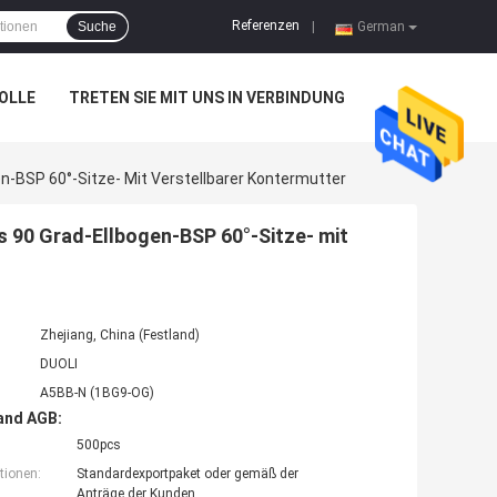
Referenzen
Suche
|
German
OLLE
TRETEN SIE MIT UNS IN VERBINDUNG
en-BSP 60°-Sitze- Mit Verstellbarer Kontermutter
s 90 Grad-Ellbogen-BSP 60°-Sitze- mit
Zhejiang, China (Festland)
DUOLI
A5BB-N (1BG9-OG)
and AGB:
500pcs
tionen:
Standardexportpaket oder gemäß der
Anträge der Kunden