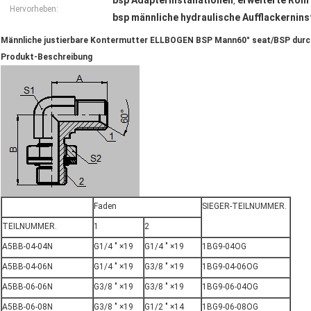
bsp Adapterinstallationen
erweiterte Roh
,
Hervorheben:
bsp männliche hydraulische Aufflackernins
Männliche justierbare Kontermutter ELLBOGEN BSP Mann60° seat/BSP durc
Produkt-Beschreibung
Faden
SIEGER-TEILNUMMER.
TEILNUMMER.
1
2
A5BB-04-04N
G1/4 " ×19
G1/4 " ×19
1BG9-04OG
A5BB-04-06N
G1/4 " ×19
G3/8 " ×19
1BG9-04-06OG
A5BB-06-06N
G3/8 " ×19
G3/8 " ×19
1BG9-06-04OG
A5BB-06-08N
G3/8 " ×19
G1/2 " ×14
1BG9-06-08OG