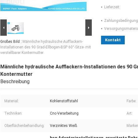
Lieferzeit:
Zahlungsbedingung
Versorgungsmaterial
Kontakt
Großes Bild :
Männliche hydraulische Aufflackern-
Installationen des 90 Grad-Ellbogen-BSP 60°-Sitze- mit
verstellbarer Kontermutter
Männliche hydraulische Aufflackern-Installationen des 90 G
Kontermutter
Beschreibung
Material:
Kohlenstoffstahl
Farbe:
Techniken:
Cnc-Verarbeitung
Art:
Oberflächenbehandlung:
Verzinktes Weiß
Marke