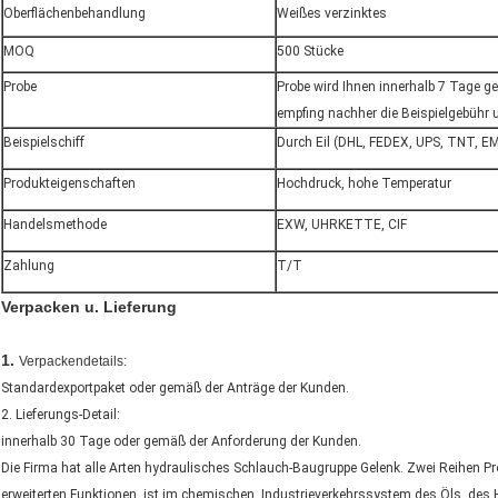
Oberflächenbehandlung
Weißes verzinktes
MOQ
500 Stücke
Probe
Probe wird Ihnen innerhalb 7 Tage g
empfing nachher die Beispielgebühr u
Beispielschiff
Durch Eil (DHL, FEDEX, UPS, TNT, E
Produkteigenschaften
Hochdruck, hohe Temperatur
Handelsmethode
EXW, UHRKETTE, CIF
Zahlung
T/T
Verpacken u. Lieferung
1.
Verpackendetails:
Standardexportpaket oder gemäß der Anträge der Kunden.
2. Lieferungs-Detail:
innerhalb 30 Tage oder gemäß der Anforderung der Kunden.
Die Firma hat alle Arten hydraulisches Schlauch-Baugruppe Gelenk. Zwei Reihen Pr
erweiterten Funktionen, ist im chemischen, Industrieverkehrssystem des Öls, des H