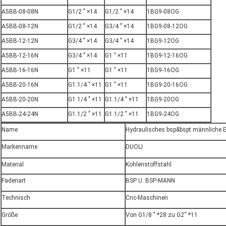
A5BB-08-08N
G1/2 " ×14
G1/2 " ×14
1BG9-08OG
A5BB-08-12N
G1/2 " ×14
G3/4 " ×14
1BG9-08-12OG
A5BB-12-12N
G3/4 " ×14
G3/4 " ×14
1BG9-12OG
A5BB-12-16N
G3/4 " ×14
G1 " ×11
1BG9-12-16OG
A5BB-16-16N
G1 " ×11
G1 " ×11
1BG9-16OG
A5BB-20-16N
G1.1/4 " ×11
G1 " ×11
1BG9-20-16OG
A5BB-20-20N
G1.1/4 " ×11
G1.1/4 " ×11
1BG9-20OG
A5BB-24-24N
G1.1/2 " ×11
G1.1/2 " ×11
1BG9-24OG
Name
Hydraulisches bsp&bspt männliche E
Markenname
DUOLI
Material
Kohlenstoffstahl
Fadenart
BSP U. BSP-MANN
Technisch
Cnc-Maschinen
Größe
Von G1/8 " *28 zu G2“ *11