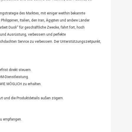
gstrategie des Marktes, mit einiger weithin bekannte
Philippinen, Italien, den Iran, Ägypten und andere Länder
eit Duoli“ für geschäftliche Zwecke, fährt fort, hoch
e und Ausrüstung, verbessern und perfekte
hdachten Service zu verbessern. Der Unterstützungszeitpunkt,
frist direkt steuern.
DM-Dienstleistung.
D WIE MÖGLICH zu erhalten.
Art und die Produktdetails außen zögern.
zu empfangen.