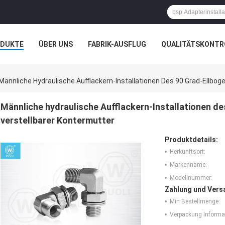
ODUKTE
ÜBER UNS
FABRIK-AUSFLUG
QUALITÄTSKONTR
N
FÄLLE
Männliche Hydraulische Aufflackern-Installationen Des 90 Grad-Ellbog
Männliche hydraulische Aufflackern-Installationen de
verstellbarer Kontermutter
Produktdetails:
Herkunftsort:
Markenname:
Modellnummer:
Zahlung und Vers
Min Bestellmenge:
Verpackung Informa