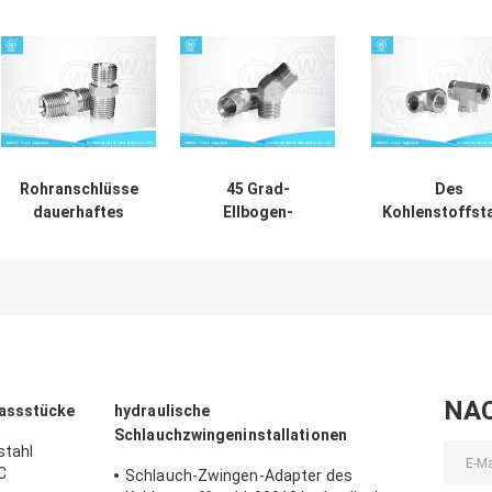
Rohranschlüsse
45 Grad-
Des
dauerhaftes
Ellbogen-
Kohlenstoffsta
BSP/BSPT
hydraulische
weibliche BS
männliche gerade
Aufflackern-
Weise Faden
hydraulische 60
Installationen
Fittings-T-St
Grad-
BSPT zum
Adapter-3
Aufflackern-
Außengewinde-
korrosionsbest
Installationen
Kohlenstoffstahl
BSPT
NA
passstücke
hydraulische
Schlauchzwingeninstallationen
stahl
C
Schlauch-Zwingen-Adapter des